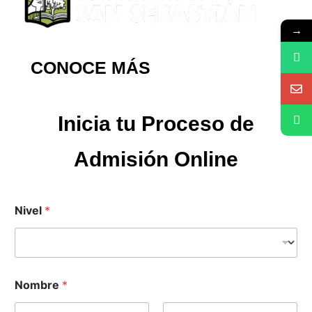
→
CONOCE MÁS
Inicia tu Proceso de
Admisión Online
Nivel
*
C
Nombre
*
o
r