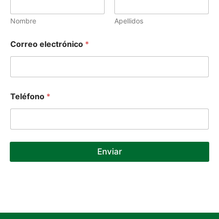
r
e
o
Nombre
Apellidos
N
o
Correo electrónico
*
m
b
r
e
Teléfono
*
Enviar