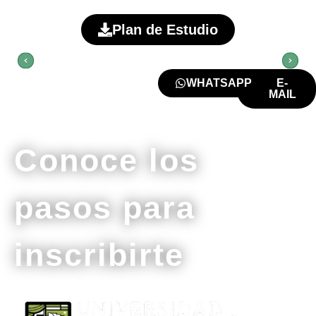
Plan de Estudio
WHATSAPP
E-
MAIL
Conoce los
pasos para
inscribirte