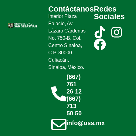
Contáctanos
Redes
Sociales
Interior Plaza
Palacio, Av.
Lázaro Cárdenas
No. 750-B, Col.
Centro Sinaloa,
C.P. 80000
Culiacán,
Sinaloa, México.
(667)
761
26 12
(667)
713
50 50
info@uss.mx