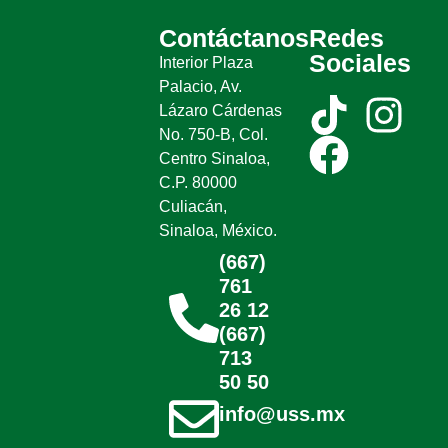
Contáctanos
Redes
Sociales
Interior Plaza
Palacio, Av.
Lázaro Cárdenas
No. 750-B, Col.
Centro Sinaloa,
C.P. 80000
Culiacán,
Sinaloa, México.
(667)
761
26 12
(667)
713
50 50
info@uss.mx